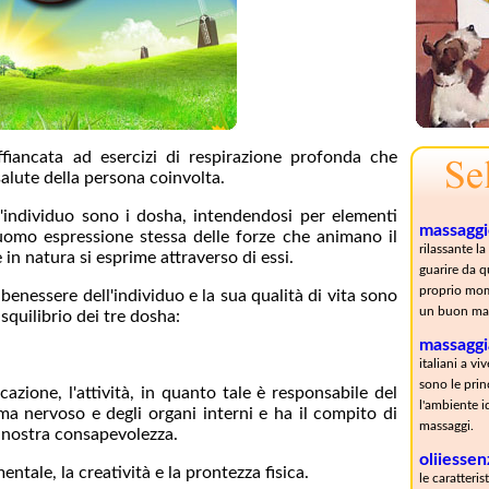
ffiancata ad esercizi di respirazione profonda che
salute della persona coinvolta.
l'individuo sono i dosha, intendendosi per elementi
massaggi
l'uomo espressione stessa delle forze che animano il
rilassante l
in natura si esprime attraverso di essi.
guarire da q
proprio mom
 benessere dell'individuo e la sua qualità di vita sono
un buon ma
 squilibrio dei tre dosha:
massaggi
italiani a v
sono le prin
zione, l'attività, in quanto tale è responsabile del
l'ambiente id
ema nervoso e degli organi interni e ha il compito di
massaggi.
la nostra consapevolezza.
oliiessenz
ntale, la creatività e la prontezza fisica.
le caratterist