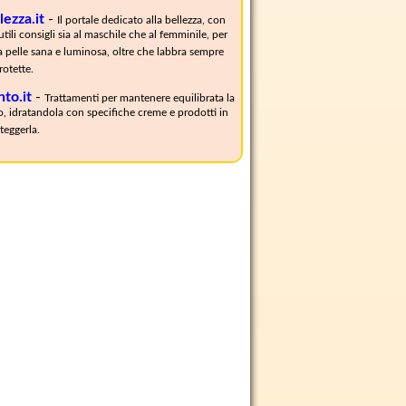
ezza.it
-
Il portale dedicato alla bellezza, con
tili consigli sia al maschile che al femminile, per
 pelle sana e luminosa, oltre che labbra sempre
otette.
to.it
-
Trattamenti per mantenere equilibrata la
so, idratandola con specifiche creme e prodotti in
teggerla.