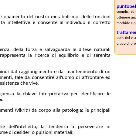
puntobell
semplici ed u
nzionamento del nostro metabolismo, delle funzioni
ottenere una
tà intellettive e consente all'individuo il corretto
morbide e pr
trattamen
pelle del vi
grado di pro
tenza, della forza e salvaguarda le difese naturali
 rappresenta la ricerca di equilibrio e di serenità
quindi dal raggiungimento e dal mantenimento di un
ementi, tale da consentire all'uomo di affrontare ed
esistenza che vive.
uenza la chiave interpretativa per identificare le
i.
menti (vikriti) da corpo alla patologia; le principali
re dell'intelletto, la tendenza a perseverare in
me di desideri o pulsioni materiali;