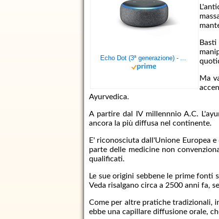
L'anti
mass
mante
Bast
mani
Echo Dot (3ª generazione) - Altoparlante intelligente con integrazione Alexa - Tessuto antracite
quoti
Ma va
accen
Ayurvedica.
A partire dal IV millennnio A.C. L'ayu
ancora la più diffusa nel continente.
E' riconosciuta dall'Unione Europea e
parte delle medicine non convenziona
qualificati.
Le sue origini sebbene le prime fonti s
Veda risalgano circa a 2500 anni fa, 
Come per altre pratiche tradizionali, i
ebbe una capillare diffusione orale, c