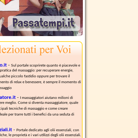
o.it
-
Sul portale scoprirete quanto è piacevole e
a pratica del massaggio: per recuperare energie,
ualche piccolo fastidio oppure per trovare il
ento di relax e benessere, è sempre il momento di
ssaggio
atore.it
-
I massaggiatori aiutano milioni di
ivere meglio. Come si diventa massaggiatore, quale
cipali tecniche di massaggio e come creare
eale per trarre tutti i benefici da una seduta di
iali.it
-
Portale dedicato agli olii essenziali, con
iche, le proprietà e i vari utilizzi degli olii essenziali.