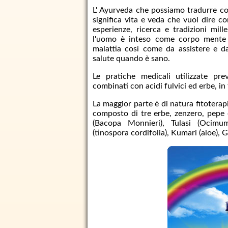
L' Ayurveda che possiamo tradurre co
significa vita e veda che vuol dire co
esperienze, ricerca e tradizioni mil
l'uomo è inteso come corpo mente e 
malattia così come da assistere e d
salute quando è sano.
Le pratiche medicali utilizzate pre
combinati con acidi fulvici ed erbe, in f
La maggior parte è di natura fitoterapic
composto di tre erbe, zenzero, pepe 
(Bacopa Monnieri), Tulasi (Ocimu
(tinospora cordifolia), Kumari (aloe), G