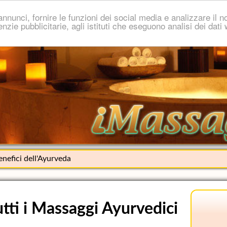
nnunci, fornire le funzioni dei social media e analizzare il no
genzie pubblicitarie, agli istituti che eseguono analisi dei dat
benefici dell'Ayurveda
utti i Massaggi Ayurvedici