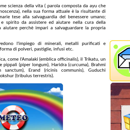
me scienza della vita ( parola composta da ayu che
noscenza), nella sua forma attuale è la risultante di
lenarie tese alla salvaguardia del benessere umano;
spirito da assistere ed aiutare nella cura della
a aiutare perchè impari a salvaguardare la propria
vedono l'impiego di minerali, metalli purificati e
orma di polveri, pastiglie, infusi etc.
a, come l'Amalaki (emblica officinalis), il Trikatu, un
e pippali (piper longum), Haridra (curcuma), Brahmi
m sanctum), Erand (ricinis communis), Guduchi
okshur (tribulus terrestris).