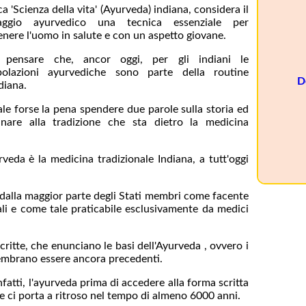
ca 'Scienza della vita' (Ayurveda) indiana, considera il
aggio ayurvedico una tecnica essenziale per
nere l'uomo in salute e con un aspetto giovane.
i pensare che, ancor oggi, per gli indiani le
polazioni ayurvediche sono parte della routine
D
diana.
le forse la pena spendere due parole sulla storia ed
nare alla tradizione che sta dietro la medicina
rveda è la medicina tradizionale Indiana, a tutt'oggi
 dalla maggior parte degli Stati membri come facente
li e come tale praticabile esclusivamente da medici
critte, che enunciano le basi dell'Ayurveda , ovvero i
sembrano essere ancora precedenti.
nfatti, l'ayurveda prima di accedere alla forma scritta
he ci porta a ritroso nel tempo di almeno 6000 anni.